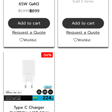
Sold 2 items
65W GaN3
฿899
฿1,999
Add to cart
Add to cart
Request a Quote
Request a Quote
Wishlist
Wishlist
-56%
Type C Charger