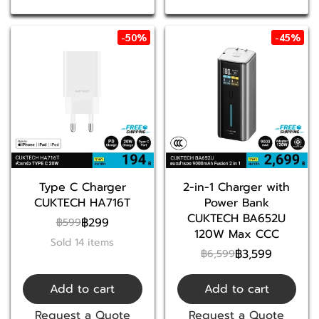
-50%
-45%
Type C Charger
2-in-1 Charger with
CUKTECH HA716T
Power Bank
CUKTECH BA652U
฿299
฿599
120W Max CCC
Sold 14 items
฿3,599
฿6,599
Add to cart
Add to cart
Request a Quote
Request a Quote