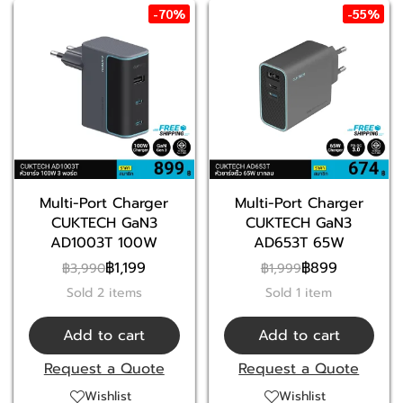
-70%
-55%
Multi-Port Charger
Multi-Port Charger
CUKTECH GaN3
CUKTECH GaN3
AD1003T 100W
AD653T 65W
฿1,199
฿899
฿3,990
฿1,999
Sold 2 items
Sold 1 item
Add to cart
Add to cart
Request a Quote
Request a Quote
Wishlist
Wishlist