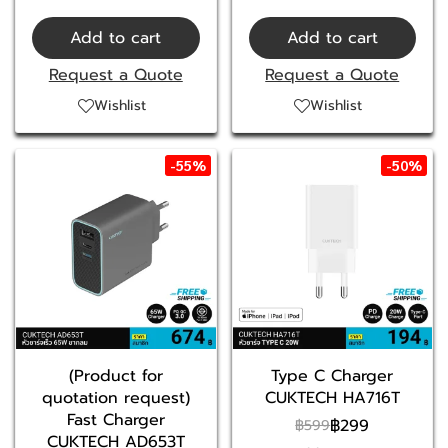
Add to cart
Add to cart
Request a Quote
Request a Quote
Wishlist
Wishlist
-55%
-50%
(Product for
Type C Charger
quotation request)
CUKTECH HA716T
Fast Charger
฿299
฿599
CUKTECH AD653T