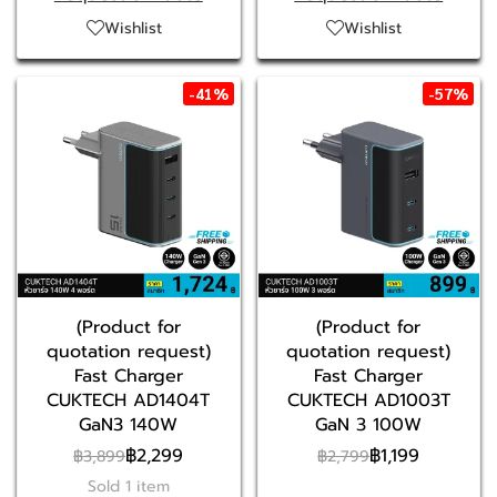
Wishlist
Wishlist
-41%
-57%
(Product for
(Product for
quotation request)
quotation request)
Fast Charger
Fast Charger
CUKTECH AD1404T
CUKTECH AD1003T
GaN3 140W
GaN 3 100W
฿2,299
฿1,199
฿3,899
฿2,799
Sold 1 item