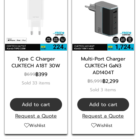
Type C Charger
Multi-Port Charger
CUKTECH A18T 30W
CUKTECH GaN3
AD1404T
฿399
฿699
฿2,299
฿5,999
Sold 33 items
Sold 3 items
Add to cart
Add to cart
Request a Quote
Request a Quote
Wishlist
Wishlist