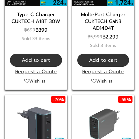
Type C Charger
Multi-Port Charger
CUKTECH A18T 30W
CUKTECH GaN3
AD1404T
฿399
฿699
฿2,299
฿5,999
Sold 33 items
Sold 3 items
Add to cart
Add to cart
Request a Quote
Request a Quote
Wishlist
Wishlist
-70%
-55%