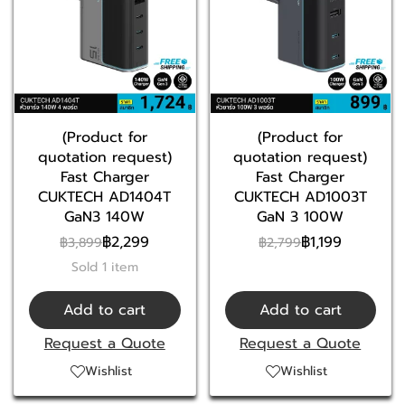
(Product for
(Product for
quotation request)
quotation request)
Fast Charger
Fast Charger
CUKTECH AD1404T
CUKTECH AD1003T
GaN3 140W
GaN 3 100W
฿2,299
฿1,199
฿3,899
฿2,799
Sold 1 item
Add to cart
Add to cart
Request a Quote
Request a Quote
Wishlist
Wishlist