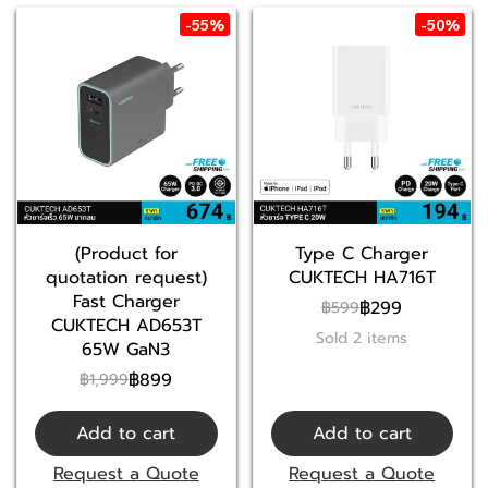
-55%
-50%
(Product for
Type C Charger
quotation request)
CUKTECH HA716T
Fast Charger
฿299
฿599
CUKTECH AD653T
Sold 2 items
65W GaN3
฿899
฿1,999
Add to cart
Add to cart
Request a Quote
Request a Quote