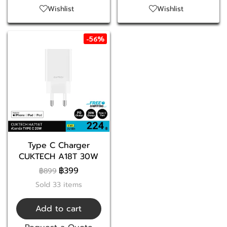
Wishlist
Wishlist
-56%
Type C Charger
CUKTECH A18T 30W
฿399
฿899
Sold 33 items
Add to cart