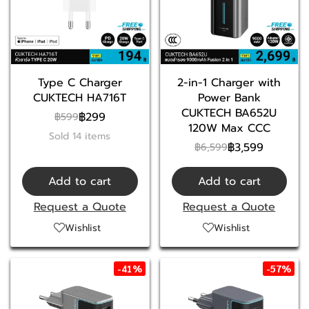
Type C Charger
2-in-1 Charger with
CUKTECH HA716T
Power Bank
CUKTECH BA652U
฿299
฿599
120W Max CCC
Sold 14 items
฿3,599
฿6,599
Add to cart
Add to cart
Request a Quote
Request a Quote
Wishlist
Wishlist
-41%
-57%