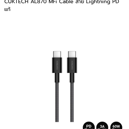
CUKTECH
AL870
MFi Cable สาย Lightning PD
แท้