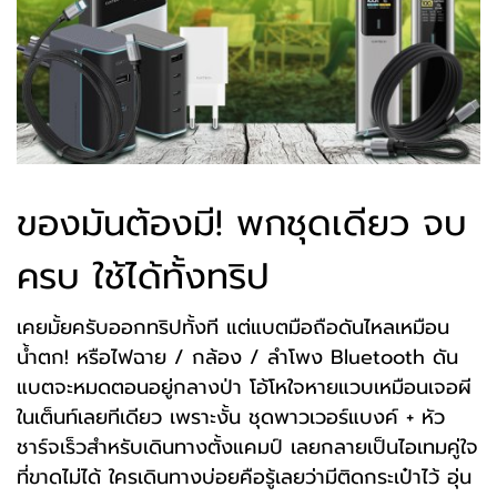
ของมันต้องมี! พกชุดเดียว จบ
ครบ ใช้ได้ทั้งทริป
เคยมั้ยครับออกทริปทั้งที แต่แบตมือถือดันไหลเหมือน
น้ำตก!
หรือไฟฉาย / กล้อง / ลำโพง Bluetooth ดัน
แบตจะหมดตอนอยู่กลางป่า โอ้โหใจหายแวบเหมือนเจอผี
ในเต็นท์เลยทีเดียว
เพราะงั้น ชุดพาวเวอร์แบงค์ + หัว
ชาร์จเร็วสำหรับเดินทางตั้งแคมป์ เลยกลายเป็นไอเทมคู่ใจ
ที่ขาดไม่ได้ ใครเดินทางบ่อยคือรู้เลยว่ามีติดกระเป๋าไว้ อุ่น