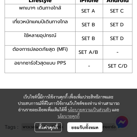
Lifestyle
iPhone
Android
พกเบาๆ เดินทางใกล้
SET A
SET C
เที่ยวหนักแคมป์เดินทางไกล
SET B
SET D
ใช้หลายอุปกรณ์
SET B
SET D
ต้องการปลอดภัยสุด (MFi)
SET A/B
-
อยากชาร์จไวสุดแบบ PPS
-
SET C/D
เว็บไซต์นี้มีการใช้งานคุกกี้ เพื่อเพิ่มประสิทธิภาพและ
ประสบการณ์ที่ดีในการใช้งานเว็บไซต์ของท่าน ท่านสามารถ
อ่านรายละเอียดเพิ่มเติมได้ที่
นโยบายความเป็นส่วนตัว
และ
นโยบายคุกกี้
Tags :
พาวเวอร์แบงค์
หัวชาร์จ
สายชาร์จ TYPE C
สายชาร์จ
ตั้งค่าคุกกี้
ยอมรับทั้งหมด