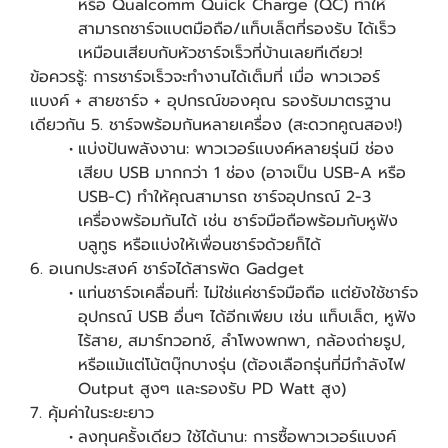
หรือ Qualcomm Quick Charge (QC) ทำให้
สามารถชาร์จแบตมือถือ/แท็บเล็ตที่รองรับ ได้เร็ว
เหมือนเสียบกับหัวชาร์จเร็วที่บ้านเลยทีเดียว!
ข้อควรรู้: การชาร์จเร็วจะทำงานได้เต็มที่ เมื่อ พาวเวอร์
แบงค์ + สายชาร์จ + อุปกรณ์ของคุณ รองรับมาตรฐาน
เดียวกัน 5. ชาร์จพร้อมกันหลายเครื่อง (สะดวกคูณสอง!)
แบ่งปันพลังงาน: พาวเวอร์แบงค์หลายรุ่นมี ช่อง
เสียบ USB มากกว่า 1 ช่อง (อาจเป็น USB-A หรือ
USB-C) ทำให้คุณสามารถ ชาร์จอุปกรณ์ 2-3
เครื่องพร้อมกันได้ เช่น ชาร์จมือถือพร้อมกับหูฟัง
บลูทูธ หรือแบ่งให้เพื่อนชาร์จด้วยก็ได้
6. อเนกประสงค์ ชาร์จได้สารพัด Gadget
แท่นชาร์จเคลื่อนที่: ไม่ใช่แค่ชาร์จมือถือ แต่ยังใช้ชาร์จ
อุปกรณ์ USB อื่นๆ ได้อีกเพียบ เช่น แท็บเล็ต, หูฟัง
ไร้สาย, สมาร์ทวอทช์, ลำโพงพกพา, กล้องถ่ายรูป,
หรือแม้แต่โน้ตบุ๊กบางรุ่น (ต้องเลือกรุ่นที่มีกำลังไฟ
Output สูงๆ และรองรับ PD Watt สูง)
7. คุ้มค่าในระยะยาว
ลงทุนครั้งเดียว ใช้ได้นาน: การซื้อพาวเวอร์แบงค์