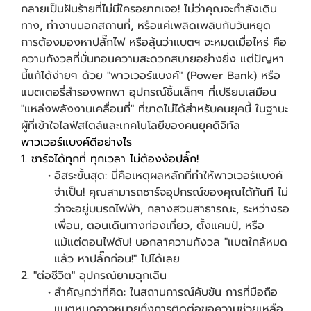
กลายเป็นฝันร้ายที่ไม่มีใครอยากเจอ! ไม่ว่าคุณจะกำลังเดิน
ทาง, ทำงานนอกสถานที่, หรือแค่เพลิดเพลินกับวันหยุด
การต้องมองหาปลั๊กไฟ หรือลุ้นว่าแบตฯ จะหมดเมื่อไหร่ คือ
ความกังวลที่บั่นทอนความสะดวกสบายอย่างยิ่ง แต่ปัญหา
นี้แก้ได้ง่ายๆ ด้วย "พาวเวอร์แบงค์" (Power Bank) หรือ
แบตเตอรี่สำรองพกพา อุปกรณ์ชิ้นเล็กๆ ที่เปรียบเสมือน
"แหล่งพลังงานเคลื่อนที่" ที่ขาดไม่ได้สำหรับคนยุคนี้ ในฐานะ
ผู้ที่เข้าใจไลฟ์สไตล์และเทคโนโลยีของคนยุคดิจิทัล
พาวเวอร์แบงค์ดีอย่างไร
1. ชาร์จได้ทุกที่ ทุกเวลา ไม่ต้องง้อปลั๊ก!
อิสระขั้นสุด: นี่คือเหตุผลหลักที่ทำให้พาวเวอร์แบงค์
จำเป็น! คุณสามารถชาร์จอุปกรณ์ของคุณได้ทันที ไม่
ว่าจะอยู่บนรถไฟฟ้า, กลางสวนสาธารณะ, ระหว่างรอ
เพื่อน, ตอนเดินทางท่องเที่ยว, ตั้งแคมป์, หรือ
แม้แต่ตอนไฟดับ! บอกลาความกังวล "แบตใกล้หมด
แล้ว หาปลั๊กก่อน!" ไปได้เลย
2. "ต่อชีวิต" อุปกรณ์ยามฉุกเฉิน
สำคัญกว่าที่คิด: ในสถานการณ์คับขัน การที่มือถือ
แบตหมดอาจหมายถึงการติดต่อขอความช่วยเหลือ