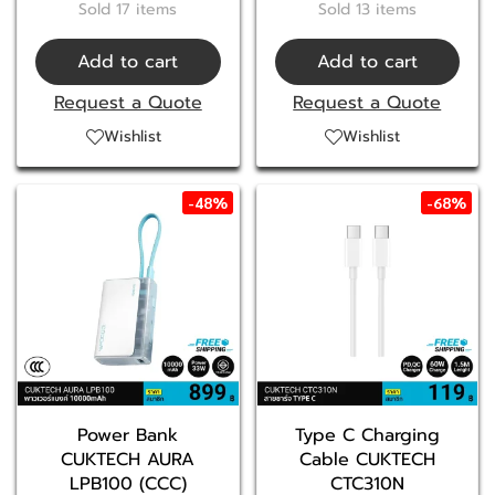
Sold 17 items
Sold 13 items
Add to cart
Add to cart
Request a Quote
Request a Quote
Wishlist
Wishlist
-48%
-68%
Power Bank
Type C Charging
CUKTECH AURA
Cable CUKTECH
LPB100 (CCC)
CTC310N