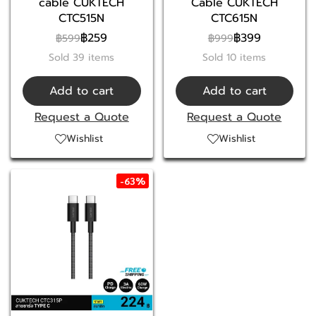
cable CUKTECH
Cable CUKTECH
CTC515N
CTC615N
฿259
฿399
฿599
฿999
Sold 39 items
Sold 10 items
Add to cart
Add to cart
Request a Quote
Request a Quote
Wishlist
Wishlist
-63%