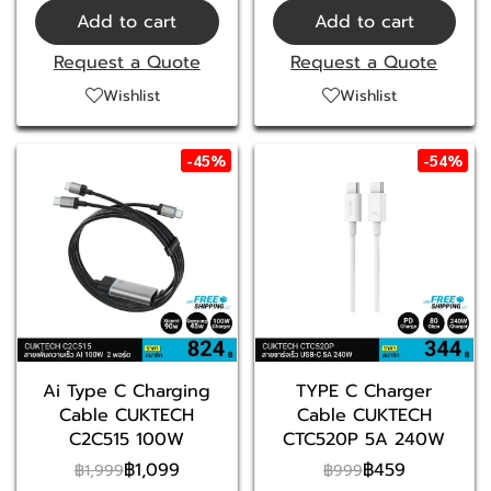
Add to cart
Add to cart
Request a Quote
Request a Quote
Wishlist
Wishlist
-45%
-54%
Ai Type C Charging
TYPE C Charger
Cable CUKTECH
Cable CUKTECH
C2C515 100W
CTC520P 5A 240W
฿1,099
฿459
฿1,999
฿999