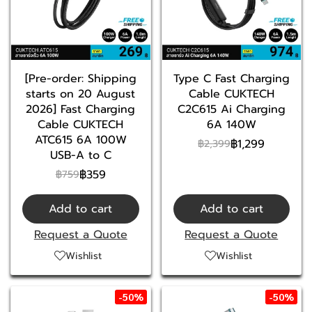
[Pre-order: Shipping
Type C Fast Charging
starts on 20 August
Cable CUKTECH
2026] Fast Charging
C2C615 Ai Charging
Cable CUKTECH
6A 140W
ATC615 6A 100W
฿1,299
฿2,399
USB-A to C
฿359
฿759
Add to cart
Add to cart
Request a Quote
Request a Quote
Wishlist
Wishlist
-50%
-50%