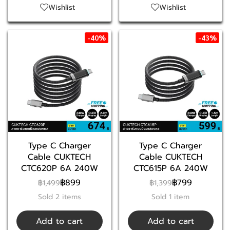
Wishlist
Wishlist
-40%
-43%
Type C Charger
Type C Charger
Cable CUKTECH
Cable CUKTECH
CTC620P 6A 240W
CTC615P 6A 240W
฿899
฿799
฿1,499
฿1,399
Sold 2 items
Sold 1 item
Add to cart
Add to cart