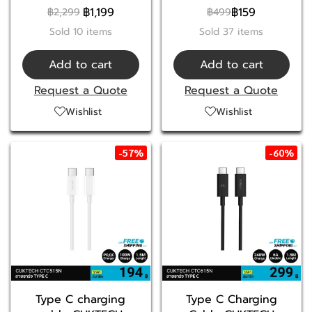
฿1,199
฿159
฿2,299
฿499
Sold 10 items
Sold 37 items
Add to cart
Add to cart
Request a Quote
Request a Quote
Wishlist
Wishlist
-57%
-60%
Type C charging
Type C Charging