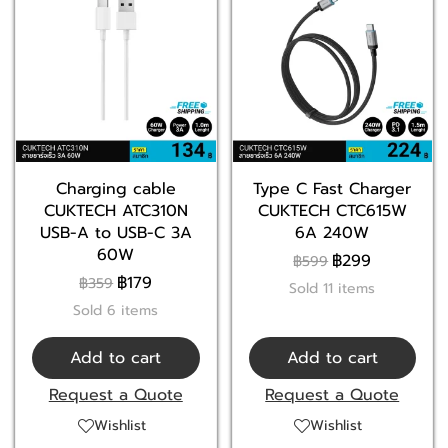
Charging cable
Type C Fast Charger
CUKTECH ATC310N
CUKTECH CTC615W
USB-A to USB-C 3A
6A 240W
60W
฿299
฿599
฿179
฿359
Sold 11 items
Sold 6 items
Add to cart
Add to cart
Request a Quote
Request a Quote
Wishlist
Wishlist