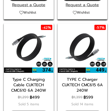
Request a Quote
Request a Quote
Wishlist
Wishlist
-62%
-57%
Type C Charging
TYPE C Charger
Cable CUKTECH
CUKTECH CMC615 6A
CMC610 6A 240W
240W
฿499
฿599
฿1,299
฿1,399
Sold 5 items
Sold 14 items