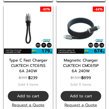
-40%
-44%
Type C Fast Charger
Magnetic Charger
CUKTECH CTC615S
CUKTECH CMC615P
6A 240W
6A 240W
฿239
฿899
฿399
฿1,599
Sold 4 items
Sold 11 items
Add to cart
Add to cart
Request a Quote
Request a Quote