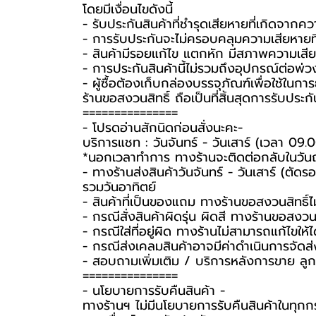
โดยมีเงื่อนไขดังนี้
- รับประกันสินค้าที่ชำรุดเสียหายที่เกิดจา
- การรับประกันจะไม่ครอบคลุมความเสียหายที่เ
- สินค้ามีรอยแก้ไข แตกหัก มีสภาพความเสียห
- การประกันสินค้านี้ไม่รวมถึงอุปกรณ์ต่อพ่ว
-️ ผู้ซื้อต้องเก็บกล่องบรรจุภัณฑ์เพื่อใช้ใน
ร้านขอสงวนสิทธิ์ ถือเป็นที่สิ้นสุดการรับประกัน
===============
-️ โปรดอ่านสักนิดก่อนสั่งนะคะ-️
บริการแชท : วันจันทร์ - วันเสาร์ (เวลา 09.
*นอกเวลาทำการ ทางร้านจะติดต่อกลับในวัน
- ทางร้านส่งสินค้าวันจันทร์ - วันเสาร์ (ตัด
รวมวันอาทิตย์
- สินค้าที่เป็นของแถม ทางร้านขอสงวนสิทธิ์ไม่ร
- กรณีสั่งสินค้าผิดรุ่น ผิดสี ทางร้านขอสงวนสิ
- กรณีใส่ที่อยู่ผิด ทางร้านไม่สามารถแก้ไขให้ไ
- กรณีส่งเคลมสินค้าอาจมีค่าดำเนินการจัดส
- สอบถามเพิ่มเติม / บริการหลังการขาย ลูก
===============
-️ นโยบายการรับคืนสินค้า -️
ทางร้านฯ ไม่มีนโยบายการรับคืนสินค้าในทุกก