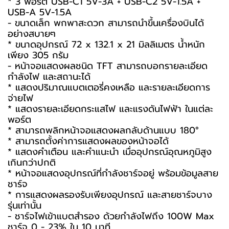
* 3 พอร์ต USB-C1 5V-3A + USB-C2 5V-1.5A +
USB-A 5V-1.5A
- ขนาดเล็ก พกพาสะดวก สามารถนำขึ้นเครื่องบินได้
อย่างสบายๆ
* ขนาดอุปกรณ์ 72 x 132.1 x 21 มิลลิเมตร น้ำหนัก
เพียง 305 กรัม
- หน้าจอแสดงผลชนิด TFT สามารถบอกรายละเอียด
กำลังไฟ และสถานะได้
* แสดงปริมาณแบตเตอรี่คงเหลือ และรายละเอียดการ
จ่ายไฟ
* แสดงรายละเอียดกระแสไฟ และแรงดันไฟฟ้า ในแต่ละ
พอร์ต
* สามารถพลิกหน้าจอแสดงผลกลับด้านแบบ 180°
* สามารถตั้งค่าการแสดงผลของหน้าจอได้
* แสดงคำเตือน และคำแนะนำ เมื่ออุปกรณ์อุณหภูมิสูง
เกินกว่าปกติ
* หน้าจอแสดงอุปกรณ์ที่กำลังชาร์จอยู่ พร้อมข้อมูลสาย
ชาร์จ
* การแสดงผลรองรับเพียงอุปกรณ์ และสายชาร์จบาง
รุ่นเท่านั้น
- ชาร์จไฟเข้าแบตสำรอง ด้วยกำลังไฟถึง 100W Max
ชาร์จ 0 - 23% ใน 10 นาที