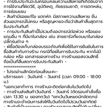
- การรับประกันจะไม่ครอบคลุมความเสียหายที่เกิดขึ้นจาก
การใช้งานที่ผิดวิธี, อุบัติเหตุ, ภัยธรรมชาติ, การตกหล่น,
การซ่อมแซม
- สินค้ามีรอยแก้ไข แตกหัก มีสภาพความเสียหาย ชิ้น
ส่วนอุปกรณ์ไม่ครบ หรือสูญหายจะถือว่าสินค้าสิ้นสุดการ
รับประกันทันที
- การประกันสินค้านี้ไม่รวมถึงอุปกรณ์ต่อพ่วง หรือของ
แถมอื่น ๆ ที่มีมาในกล่อง เช่น สายชาร์จที่แถมมาในกล่อง
ปลั๊กรุ่นต่าง ๆ
-️ ผู้ซื้อต้องเก็บกล่องบรรจุภัณฑ์เพื่อใช้ในการยืนยันในการ
ซื้อสินค้ากับทางร้าน กรณีที่อยู่ในการรับประกัน หากไม่มี
กล่อง หรือ เอกสารของทางร้าน ทางร้านขอสงวนสิทธิ์
ถือเป็นที่สิ้นสุดการรับประกันสินค้า -️
===============
-️ โปรดอ่านสักนิดก่อนสั่งนะคะ-️
บริการแชท : วันจันทร์ - วันเสาร์ (เวลา 09.00 - 18.00
น.)
*นอกเวลาทำการ ทางร้านจะติดต่อกลับในวันถัดไป
- ทางร้านส่งสินค้าวันจันทร์ - วันเสาร์ (ตัดรอบคำสั่งซื้อ
เวลา 13.30 น. ของทุกวัน) *ยกเว้นวันหยุดนักขัตฤกษ์
ทางร้านจะดำเนินการส่งให้ในวันถัดไปไม่รวมวันอาทิตย์
- สินค้าที่เป็นของแถม ทางร้านขอสงวนสิทธิ์ไม่รับเปลี่ยน