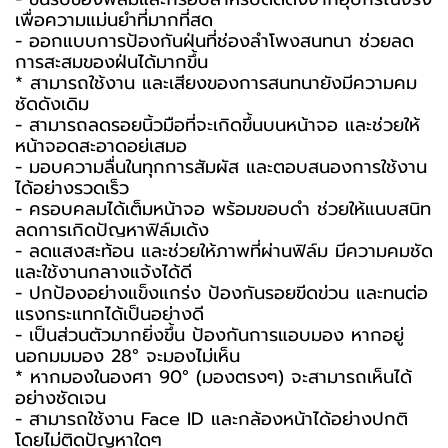
เพื่อความแม่นยำที่มากที่สุด
- ออกแบบการป้องกันฝุ่นที่ช่องลำโพงสนทนา ช่วยลด
การสะสมของฝุ่นได้มากขึ้น
* สามารถใช้งาน และเสียงของการสนทนายังมีความคม
ชัดดังเดิม
- สามารถลดรอยนิ้วมือที่จะเกิดขึ้นบนหน้าจอ และช่วยให้
หน้าจอดูสะอาดอยู่เสมอ
- มอบความลื่นในทุกการสัมผัส และตอบสนองการใช้งาน
ได้อย่างรวดเร็ว
- ครอบคลุมได้เต็มหน้าจอ พร้อมขอบดำ ช่วยให้แนบสนิท
ลดการเกิดปัญหาฟิล์มเด้ง
- ลดแสงสะท้อน และช่วยให้ภาพที่ผ่านฟิล์ม มีความคมชัด
และใช้งานกลางแจ้งได้ดี
- ปกป้องอย่างแข็งแกร่ง ป้องกันรอยขีดข่วน และทนต่อ
แรงกระแทกได้เป็นอย่างดี
- เป็นส่วนตัวมากยิ่งขึ้น ป้องกันการแอบมอง หากอยู่
นอกมุมมอง 28° จะมองไม่เห็น
* หากมองในองศา 90° (มองตรงๆ) จะสามารถเห็นได้
อย่างชัดเจน
- สามารถใช้งาน Face ID และกล้องหน้าได้อย่างปกติ
โดยไม่ติดปัญหาใดๆ