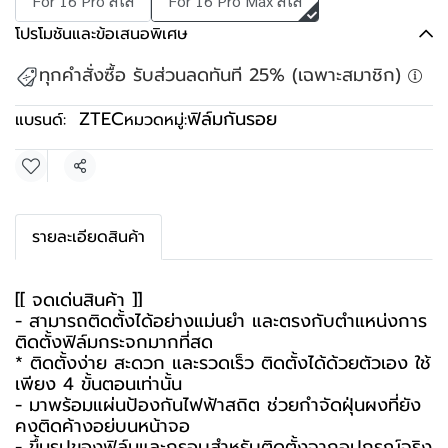
For 16 Pro สีใส
For 16 Pro Max สีใส
โปรโมชันและข้อเสนอพิเศษ
ทุกคำสั่งซื้อ รับส่วนลดทันที 25% (เฉพาะสมาชิก)
ZTEC
ฟิล์มกันรอย
แบรนด์:
หมวดหมู่:
แชร์
รายละเอียดสินค้า
[[ จุดเด่นสินค้า ]]
- สามารถติดตั้งได้อย่างแม่นยำ และตรงกับตำแหน่งการ
ติดตั้งฟิล์มกระจกมากที่สุด
* ติดตั้งง่าย สะดวก และรวดเร็ว ติดตั้งได้ด้วยตัวเอง ใช้
เพียง 4 ขั้นตอนเท่านั้น
- มาพร้อมแผ่นป้องกันไฟฟ้าสถิต ช่วยกำจัดฝุ่นผงที่ยัง
คงติดค้างอยู่บนหน้าจอ
- ขึ้นรูปของฟิล์มและกรอบสำหรับติดตั้งจากอุปกรณ์จริง