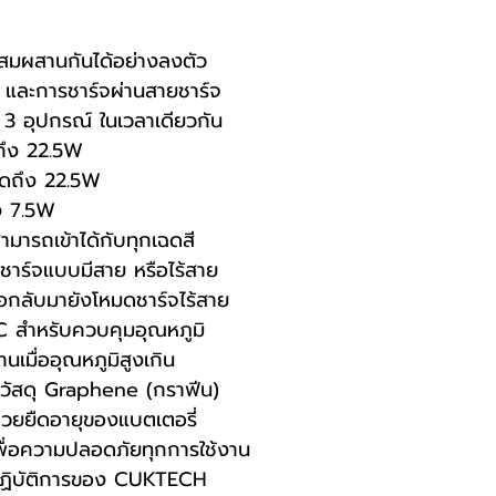
สมผสานกันได้อย่างลงตัว
ย และการชาร์จผ่านสายชาร์จ
 3 อุปกรณ์ ในเวลาเดียวกัน
ถึง 22.5W
ุดถึง 22.5W
ึง 7.5W
สามารถเข้าได้กับทุกเฉดสี
ารชาร์จแบบมีสาย หรือไร้สาย
ื่อกลับมายังโหมดชาร์จไร้สาย
C สำหรับควบคุมอุณหภูมิ
มื่ออุณหภูมิสูงเกิน
้วัสดุ Graphene (กราฟีน)
ช่วยยืดอายุของแบตเตอรี่
ื่อความปลอดภัยทุกการใช้งาน
ฏิบัติการของ CUKTECH