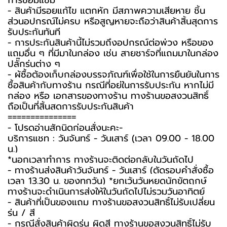
การซ่อมแซม
- สินค้ามีรอยแก้ไข แตกหัก มีสภาพความเสียหาย ชิ้น
ส่วนอุปกรณ์ไม่ครบ หรือสูญหายจะถือว่าสินค้าสิ้นสุดการ
รับประกันทันที
- การประกันสินค้านี้ไม่รวมถึงอุปกรณ์ต่อพ่วง หรือของ
แถมอื่น ๆ ที่มีมาในกล่อง เช่น สายชาร์จที่แถมมาในกล่อง
ปลั๊กรุ่นต่าง ๆ
-️ ผู้ซื้อต้องเก็บกล่องบรรจุภัณฑ์เพื่อใช้ในการยืนยันในการ
ซื้อสินค้ากับทางร้าน กรณีที่อยู่ในการรับประกัน หากไม่มี
กล่อง หรือ เอกสารของทางร้าน ทางร้านขอสงวนสิทธิ์
ถือเป็นที่สิ้นสุดการรับประกันสินค้า
===============
-️ โปรดอ่านสักนิดก่อนสั่งนะคะ-️
บริการแชท : วันจันทร์ - วันเสาร์ (เวลา 09.00 - 18.00
น.)
*นอกเวลาทำการ ทางร้านจะติดต่อกลับในวันถัดไป
- ทางร้านส่งสินค้าวันจันทร์ - วันเสาร์ (ตัดรอบคำสั่งซื้อ
เวลา 13.30 น. ของทุกวัน) *ยกเว้นวันหยุดนักขัตฤกษ์
ทางร้านจะดำเนินการส่งให้ในวันถัดไปไม่รวมวันอาทิตย์
- สินค้าที่เป็นของแถม ทางร้านขอสงวนสิทธิ์ไม่รับเปลี่ยน
รุ่น / สี
- กรณีสั่งสินค้าผิดรุ่น ผิดสี ทางร้านขอสงวนสิทธิ์ไม่รับ