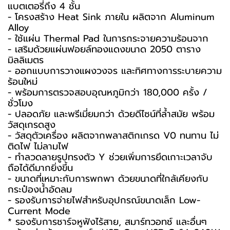
แบตเตอรี่ถึง 4 ชั้น
- โครงสร้าง Heat Sink ภายใน ผลิตจาก Aluminum
Alloy
- ใช้แผ่น Thermal Pad ในการกระจายความร้อนจาก
- เสริมด้วยแผ่นฟอยล์ทองแดงขนาด 2050 ตาราง
มิลลิเมตร
- ออกแบบการวางแผงวงจร และทิศทางการระบายความ
ร้อนใหม่
- พร้อมการตรวจสอบอุณหภูมิกว่า 180,000 ครั้ง /
ชั่วโมง
- ปลอดภัย และพรีเมี่ยมกว่า ด้วยดีไซน์ที่ล้ำสมัย พร้อม
วัสดุเกรดสูง
- วัสดุตัวเครื่อง ผลิตจากพลาสติกเกรด V0 ทนทาน ไม่
ติดไฟ ไม่ลามไฟ
- ทำลวดลายรูปทรงตัว Y ช่วยเพิ่มการยึดเกาะเวลาจับ
ถือได้ดีมากยิ่งขึ้น
- ขนาดที่เหมาะกับการพกพา ด้วยขนาดที่ใกล้เคียงกับ
กระป๋องน้ำอัดลม
- รองรับการจ่ายไฟสำหรับอุปกรณ์ขนาดเล็ก Low-
Current Mode
* รองรับการชาร์จหูฟังไร้สาย, สมาร์ทวอทช์ และอื่นๆ