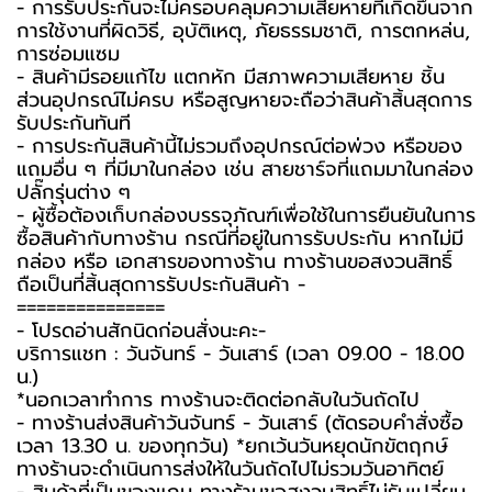
- การรับประกันจะไม่ครอบคลุมความเสียหายที่เกิดขึ้นจาก
การใช้งานที่ผิดวิธี, อุบัติเหตุ, ภัยธรรมชาติ, การตกหล่น,
การซ่อมแซม
- สินค้ามีรอยแก้ไข แตกหัก มีสภาพความเสียหาย ชิ้น
ส่วนอุปกรณ์ไม่ครบ หรือสูญหายจะถือว่าสินค้าสิ้นสุดการ
รับประกันทันที
- การประกันสินค้านี้ไม่รวมถึงอุปกรณ์ต่อพ่วง หรือของ
แถมอื่น ๆ ที่มีมาในกล่อง เช่น สายชาร์จที่แถมมาในกล่อง
ปลั๊กรุ่นต่าง ๆ
-️ ผู้ซื้อต้องเก็บกล่องบรรจุภัณฑ์เพื่อใช้ในการยืนยันในการ
ซื้อสินค้ากับทางร้าน กรณีที่อยู่ในการรับประกัน หากไม่มี
กล่อง หรือ เอกสารของทางร้าน ทางร้านขอสงวนสิทธิ์
ถือเป็นที่สิ้นสุดการรับประกันสินค้า -️
===============
-️ โปรดอ่านสักนิดก่อนสั่งนะคะ-️
บริการแชท : วันจันทร์ - วันเสาร์ (เวลา 09.00 - 18.00
น.)
*นอกเวลาทำการ ทางร้านจะติดต่อกลับในวันถัดไป
- ทางร้านส่งสินค้าวันจันทร์ - วันเสาร์ (ตัดรอบคำสั่งซื้อ
เวลา 13.30 น. ของทุกวัน) *ยกเว้นวันหยุดนักขัตฤกษ์
ทางร้านจะดำเนินการส่งให้ในวันถัดไปไม่รวมวันอาทิตย์