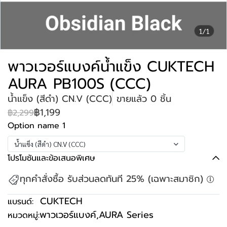
1/1
พาวเวอร์แบงค์น้ำแข็ง CUKTECH
AURA PB100S (CCC)
น้ำแข็ง (สีดำ) CN.V (CCC)
ขายแล้ว 0 ชิ้น
฿1,199
฿2,299
Option name 1
น้ำแข็ง (สีดำ) CN.V (CCC)
โปรโมชันและข้อเสนอพิเศษ
ทุกคำสั่งซื้อ รับส่วนลดทันที 25% (เฉพาะสมาชิก)
CUKTECH
แบรนด์:
พาวเวอร์แบงค์
,
AURA Series
หมวดหมู่: