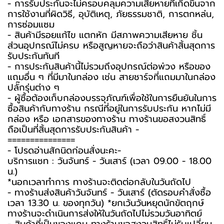
- การรับประกันจะไม่ครอบคลุมความเสียหายที่เกิดขึ้นจาก
การใช้งานที่ผิดวิธี, อุบัติเหตุ, ภัยธรรมชาติ, การตกหล่น,
การซ่อมแซม
- สินค้ามีรอยแก้ไข แตกหัก มีสภาพความเสียหาย ชิ้น
ส่วนอุปกรณ์ไม่ครบ หรือสูญหายจะถือว่าสินค้าสิ้นสุดการ
รับประกันทันที
- การประกันสินค้านี้ไม่รวมถึงอุปกรณ์ต่อพ่วง หรือของ
แถมอื่น ๆ ที่มีมาในกล่อง เช่น สายชาร์จที่แถมมาในกล่อง
ปลั๊กรุ่นต่าง ๆ
-️ ผู้ซื้อต้องเก็บกล่องบรรจุภัณฑ์เพื่อใช้ในการยืนยันในการ
ซื้อสินค้ากับทางร้าน กรณีที่อยู่ในการรับประกัน หากไม่มี
กล่อง หรือ เอกสารของทางร้าน ทางร้านขอสงวนสิทธิ์
ถือเป็นที่สิ้นสุดการรับประกันสินค้า -️
===============
-️ โปรดอ่านสักนิดก่อนสั่งนะคะ-️
บริการแชท : วันจันทร์ - วันเสาร์ (เวลา 09.00 - 18.00
น.)
*นอกเวลาทำการ ทางร้านจะติดต่อกลับในวันถัดไป
- ทางร้านส่งสินค้าวันจันทร์ - วันเสาร์ (ตัดรอบคำสั่งซื้อ
เวลา 13.30 น. ของทุกวัน) *ยกเว้นวันหยุดนักขัตฤกษ์
ทางร้านจะดำเนินการส่งให้ในวันถัดไปไม่รวมวันอาทิตย์