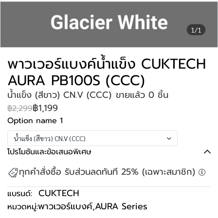
1/1
พาวเวอร์แบงค์น้ำแข็ง CUKTECH
AURA PB100S (CCC)
น้ำแข็ง (สีขาว) CN.V (CCC)
ขายแล้ว 0 ชิ้น
฿1,199
฿2,299
Option name 1
น้ำแข็ง (สีขาว) CN.V (CCC)
โปรโมชันและข้อเสนอพิเศษ
ทุกคำสั่งซื้อ รับส่วนลดทันที 25% (เฉพาะสมาชิก)
CUKTECH
แบรนด์:
พาวเวอร์แบงค์
,
AURA Series
หมวดหมู่: