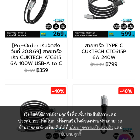
[Pre-Order เริ่มจัดส่ง
สายชาร์จ TYPE C
วันที่ 20.8.69] สายชาร์จ
CUKTECH CTC615P
เร็ว CUKTECH ATC615
6A 240W
6A 100W USB-A to C
฿799
฿1,399
฿359
฿759
-40%
-40%
เว็บไซต์นี้มีการใช้งานคุกกี้ เพื่อเพิ่มประสิทธิภาพและ
ประสบการณ์ที่ดีในการใช้งานเว็บไซต์ของท่าน ท่านสามารถ
อ่านรายละเอียดเพิ่มเติมได้ที่
นโยบายความเป็นส่วนตัว
และ
นโยบายคุกกี้