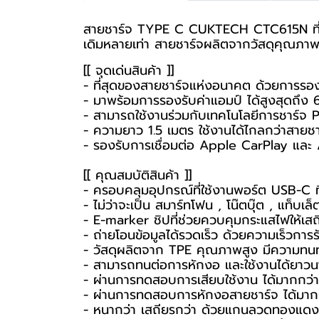
สายชาร์จ TYPE C CUKTECH CTC615N ที่แรงที
เดิมหลายเท่า สายชาร์จผลิตจากวัสดุคุณภาพ
[[ จุดเด่นสินค้า ]]
- ที่สุดของสายชาร์จแห่งอนาคต ด้วยการรอ
- มาพร้อมการรองรับค่าแอมป์ ได้สูงสุดถึง 
- สามารถใช้งานร่วมกับเทคโนโลยีการชาร์จ 
- ความยาว 1.5 เมตร ใช้งานได้ไกลกว่าสายชา
- รองรับการเชื่อมต่อ Apple CarPlay แล
[[ คุณสมบัติสินค้า ]]
- ครอบคลุมอุปกรณ์ที่ใช้งานพอร์ต USB-C ที
- ไม่ว่าจะเป็น สมาร์ทโฟน , โน๊ตบุ๊ต , แท็บเ
- E-marker ชิปที่ช่วยควบคุมกระแสไฟให้เสถี
- ถ่ายโอนข้อมูลได้รวดเร็ว ด้วยความเร็วการ
- วัสดุผลิตจาก TPE คุณภาพสูง มีความทนท
- สามารถทนต่อการหักงอ และใช้งานได้ยาวนา
- ผ่านการทดสอบการเสียบใช้งาน ได้มากกว่า
- ผ่านการทดสอบการหักงอสายชาร์จ ได้มากก
- หนากว่า เสถียรกว่า ด้วยแกนลวดทองแด