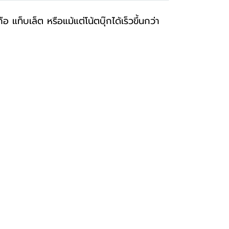
บเล็ต หรือแม้แต่โน้ตบุ๊กได้เร็วขึ้นกว่า