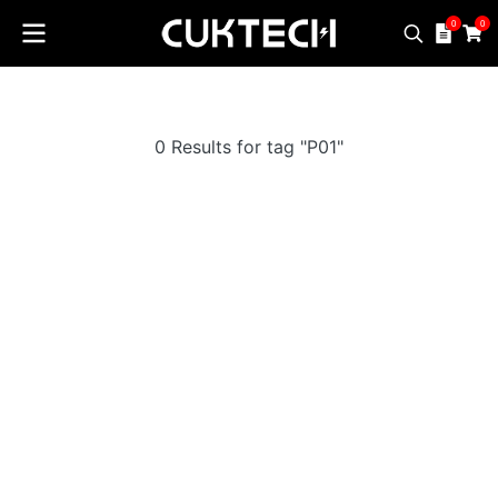
0
0
0 Results for tag "P01"