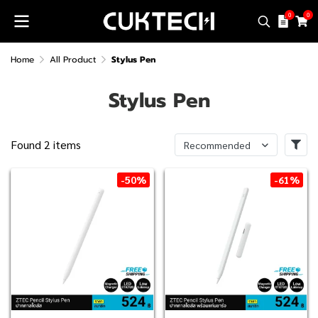
0
0
Home
All Product
Stylus Pen
Stylus Pen
Found 2 items
Recommended
-50%
-61%