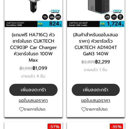
(แถมฟรี HA716C) หัว
(สินค้าสำหรับขอใบเสนอ
ชาร์จในรถ CUKTECH
ราคา) หัวชาร์จเร็ว
CC903P Car Charger
CUKTECH AD1404T
หัวชาร์จในรถ 100W
GaN3 140W
Max
฿2,299
฿3,899
฿1,099
฿1,999
ขายแล้ว 1 ชิ้น
ขายแล้ว 4 ชิ้น
เพิ่มลงตะกร้า
เพิ่มลงตะกร้า
ขอใบเสนอราคา
ขอใบเสนอราคา
รายการโปรด
รายการโปรด
-57%
-55%