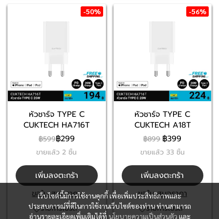
-50%
-56%
หัวชาร์จ TYPE C
หัวชาร์จ TYPE C
CUKTECH HA716T
CUKTECH A18T
฿299
฿399
฿599
฿899
ขายแล้ว 2 ชิ้น
ขายแล้ว 33 ชิ้น
เพิ่มลงตะกร้า
เพิ่มลงตะกร้า
ขอใบเสนอราคา
ขอใบเสนอราคา
เว็บไซต์นี้มีการใช้งานคุกกี้ เพื่อเพิ่มประสิทธิภาพและ
ประสบการณ์ที่ดีในการใช้งานเว็บไซต์ของท่าน ท่านสามารถ
รายการโปรด
รายการโปรด
อ่านรายละเอียดเพิ่มเติมได้ที่
นโยบายความเป็นส่วนตัว
และ