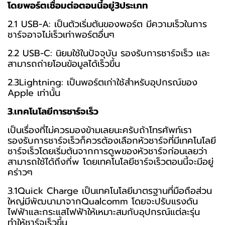
โดยพอร์ตเชื่อมต่อตอนนี้อยู่3ประเภท
2.1 USB-A: เป็นตัวเริ่มต้นของพอร์ต มีความเร็วในการ
ชาร์จอาจไม่เร็วเท่าพอร์ตอื่นๆ
2.2 USB-C: นิยมใช้ในปัจจุบัน รองรับการชาร์จเร็ว และ
สามารถถ่ายโอนข้อมูลได้เร็วขึ้น
2.3Lightning: เป็นพอร์ตเก่าใช้สำหรับอุปกรณ์ของ
Apple เท่านั้น
3.เทคโนโลยีการชาร์จเร็ว
เป็นเรื่องที่ไม่ควรมองข้ามเลยนะครับถ้าโทรศัพท์เรา
รองรับการชาร์จเร็วก็ควรต้องเลือกหัวชาร์จที่มีเทคโนโลยี
ชาร์จเร็วโดยเริ่มต้นจากการดูwของหัวชาร์จก่อนเลยว่า
สามารถใช้ได้ถึงกี่w โดยเทคโนโลยีชาร์จเร็วตอนนี้จะมีอยู่
คร่าวๆ
3.1Quick Charge เป็นเทคโนโลยีมาตรฐานที่มือถือส่วน
ใหญ่มีพัฒนามาจากQualcomm โดยจะปรับแรงดัน
ไฟฟ้าและกระแสไฟฟ้าให้เหมาะสมกับอุปกรณ์แต่ละรุ่น
ทำให้ชาร์จเร็วขึ้น